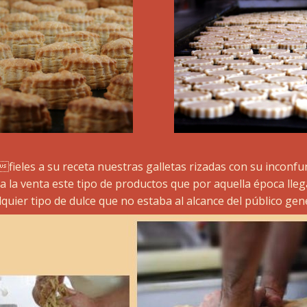
eles a su receta nuestras galletas rizadas con su inconfun
 la venta este tipo de productos que por aquella época llega
lquier tipo de dulce que no estaba al alcance del público gene