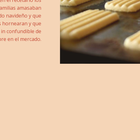
n el recetario los
familias amasaban
odo navideño y que
s hornearan y que
 in confundible de
re en el mercado.