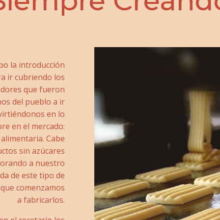
Siempre Creand
bo la introducción
a ir cubriendo los
idores que fueron
os del pueblo a ir
virtiéndonos en lo
re en el mercado:
 alimentaria. Cabe
ctos sin azúcares
porando a nuestro
da de este tipo de
s que comenzamos
a fabricarlos.